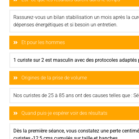
Rassurez-vous un bilan stabilisation un mois après la cure 
dépenses énergétiques et si besoin un entretien.
Et pour les hommes
1 curiste sur 2 est masculin avec des protocoles adaptés
Origines de la prise de volume
Nos curistes de 25 à 85 ans ont des causes telles que : S
Quand puis-je espérer voir des résultats
Dès la première séance, vous constatez une perte centimét
curistes -12,5 cms cumulés sur taille et hanches.