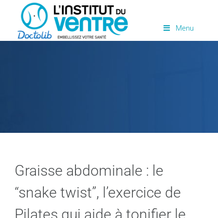
Passer
au
Menu
contenu
Graisse abdominale : le
“snake twist”, l’exercice de
Pilates qui aide à tonifier le