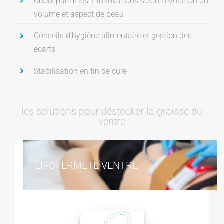
Choix parmi les 7 innovations selon l’évolution du
volume et aspect de peau
Conseils d’hygiène alimentaire et gestion des
écarts
Stabilisation en fin de cure
les solutions pour déstocker la graisse du
ventre
LIPOFERMETE VENTRE