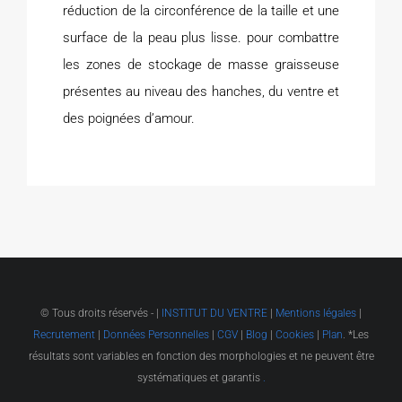
réduction de la circonférence de la taille et une
surface de la peau plus lisse. pour combattre
les zones de stockage de masse graisseuse
présentes au niveau des hanches, du ventre et
des poignées d’amour.
© Tous droits réservés -
|
INSTITUT DU VENTRE
|
Mentions légales
|
Recrutement
|
Données Personnelles
|
CGV
|
Blog
|
Cookies
|
Plan
. *Les
résultats sont variables en fonction des morphologies et ne peuvent être
systématiques et garantis
.