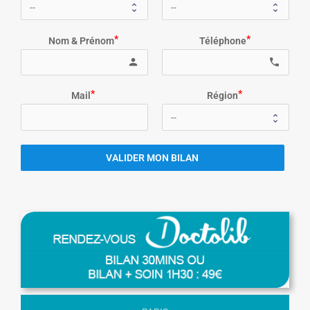
Nom & Prénom
Téléphone
person
local_phone
Mail
Région
VALIDER MON BILAN