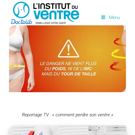
Passer
au
Menu
contenu
Reportage TV : « comment perdre son ventre »