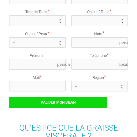
Tour de Taille
Objectif Taille
Objectif Peau
Nom
person_o
Prénom
Téléphone
person
local_ph
Mail
Région
VALIDER MON BILAN
QU’EST-CE QUE LA GRAISSE
VISCERALE ?