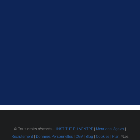
© Tous droits réservés -
|
INSTITUT DU VENTRE
|
Mentions légales
|
Recrutement
|
Données Personnelles
|
CGV
|
Blog
|
Cookies
|
Plan
. *Les