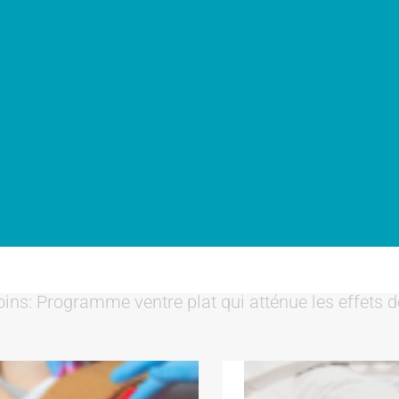
oins: Programme ventre plat qui atténue les effets