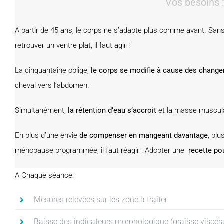
Vos besoins 
A partir de 45 ans, le corps ne s’adapte plus comme avant. San
retrouver un ventre plat, il faut agir !
La cinquantaine oblige,
le corps se modifie à cause des chan
cheval vers l’abdomen.
Simultanément,
la rétention d’eau s’accroit
et la masse muscula
En plus d’une envie
de compenser en mangeant davantage
, plu
ménopause programmée, il faut réagir : Adopter une
recette po
A Chaque séance:
Mesures relevées sur les zone à traiter
Baisse des indicateurs morphologique (graisse viscéra