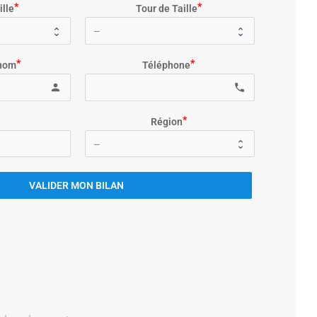
ille
Tour de Taille
nom
Téléphone
person
local_phone
Région
VALIDER MON BILAN