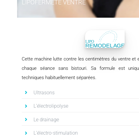
LIPOFERMETE VENTRE
Cette machine lutte contre les centimètres du ventre et e
chaque séance sans bistouri. Sa formule est uniq
techniques habituellement séparées.
Ultrasons
L’électrolipolyse
Le drainage
L’électro-stimulation