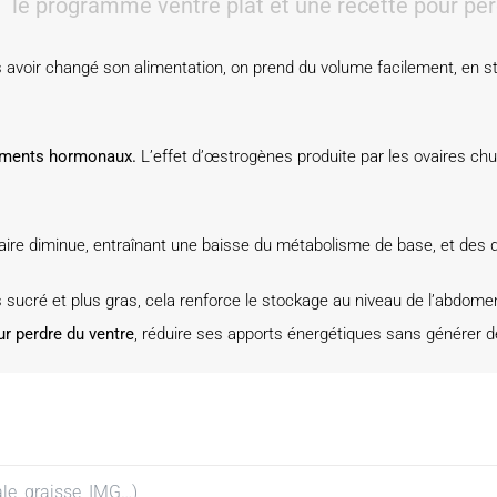
:
le programme ventre plat et une recette pour per
s avoir changé son alimentation, on prend du volume facilement, en
gements hormonaux.
L’effet d’œstrogènes produite par les ovaires chut
ire diminue, entraînant une baisse du métabolisme de base, et des 
s sucré et plus gras, cela renforce le stockage au niveau de l’abdomen
ur perdre du ventre
, réduire ses apports énergétiques sans générer 
le, graisse, IMG…)