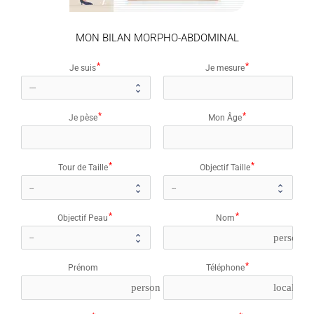
MON BILAN MORPHO-ABDOMINAL
Je suis
Je mesure
Je pèse
Mon Âge
Tour de Taille
Objectif Taille
Objectif Peau
Nom
person_o
Prénom
Téléphone
person
local_ph