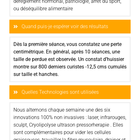
dérèglement hormonal, pathologie, arrêt du sport,
ou déséquilibre alimentaire
Quand puis-je espérer voir des résultats
Dès la première séance, vous constatez une perte
centimétrique. En général, après 10 séances, une
taille de perdue est observée. Un constat d’huissier
montre sur 800 derniers curistes -12,5 cms cumulés
sur taille et hanches.
Quelles Technologies sont utilisées
Nous alternons chaque semaine une des six
innovations 100% non invasives : laser, infrarouges,
sculpt, Cryolipolyse ultrason pressorherapie . Elles
sont complémentaires pour vider les cellules
graisseuses, travailler la fibre musculaire, drainer et